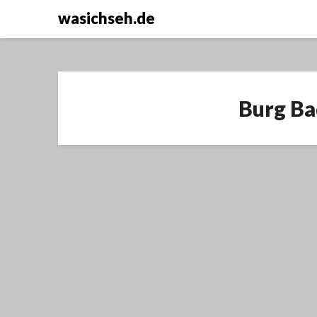
wasichseh.de
Burg Ba