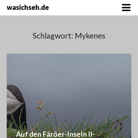
wasichseh.de
Schlagwort:
Mykenes
Auf den Färöer-Inseln II-