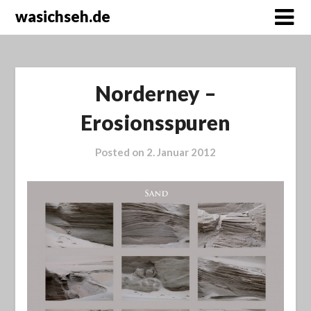
wasichseh.de
Norderney –
Erosionsspuren
Posted on
2. Januar 2012