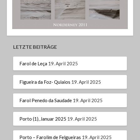
LETZTE BEITRÄGE
Farol de Leça
19. April 2025
Figueira da Foz- Quiaios
19. April 2025
Farol Penedo da Saudade
19. April 2025
Porto (1), Januar 2025
19. April 2025
Porto – Farolim de Felgueiras
19. April 2025